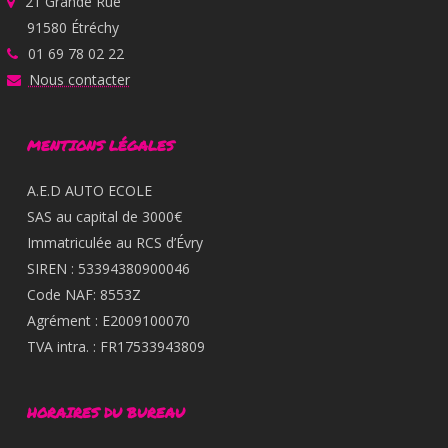
21 Grande Rue
91580 Étréchy
01 69 78 02 22
Nous contacter
MENTIONS LÉGALES
A.E.D AUTO ECOLE
SAS au capital de 3000€
Immatriculée au RCS d’Évry
SIREN : 53394380900046
Code NAF: 8553Z
Agrément : E2009100070
TVA intra. : FR17533943809
HORAIRES DU BUREAU