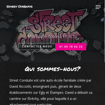
Skip
Men
to
Close
main
Menu
content
Mon auto-école à Étréchy
CONTACTEZ-NOUS
01 69 78 02 22
Qui sommes-nous?
Street Conduite est une auto-école familiale créée par
David Ricciotti, enseignant puis, gérant de deux
établissements sur Égly et Étampes. David a débuté sa
carrière sur Étréchy, ville pour laquelle il a un
attachement tout particulier.